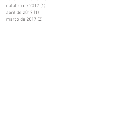
outubro de 2017
(1)
1 post
abril de 2017
(1)
1 post
março de 2017
(2)
2 posts
fevereiro de 2017
(4)
4 posts
outubro de 2016
(1)
1 post
maio de 2016
(7)
7 posts
abril de 2016
(1)
1 post
abril de 2015
(1)
1 post
Procurar por tags
Alimentação
Coronavirus
Hahnemann
HomeopatiaSim
OutubroRosa
QuironMaisPositiva
Tratesecomhomeopatia
VidadeQualidade
acupuntura
amor
atividade física
auto-conhecimento
bem estar
controle
curiosidades
cápsula vegetal
câncer
dança
emagrecer
fitoterapia
gptw
gripes
homeopatia
homeopatia animal
medicina
meditação
mulher
natural
peso
pet
prevenção
quiron28anos
quíron
resfriados
respiração
saúde