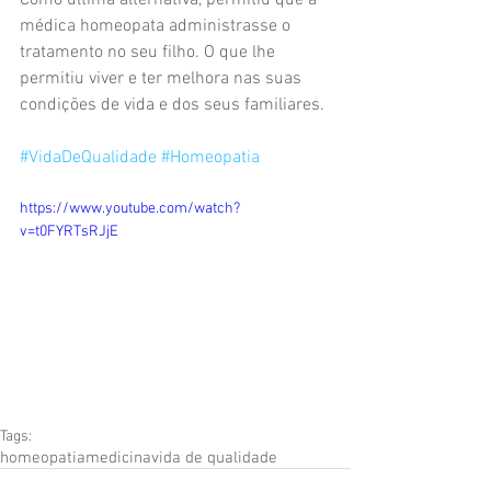
Como última alternativa, permitiu que a 
médica homeopata administrasse o 
tratamento no seu filho. O que lhe 
permitiu viver e ter melhora nas suas 
condições de vida e dos seus familiares.
#VidaDeQualidade
#Homeopatia
https://www.youtube.com/watch?
v=t0FYRTsRJjE
Tags:
homeopatia
medicina
vida de qualidade