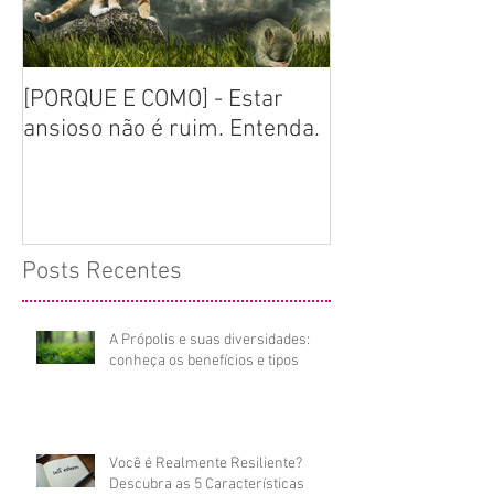
[PORQUE E COMO] - Estar
[GUIA DEFINITIV
ansioso não é ruim. Entenda.
homeopatia e p
serve? Mitos e
Posts Recentes
A Própolis e suas diversidades:
conheça os benefícios e tipos
Você é Realmente Resiliente?
Descubra as 5 Características