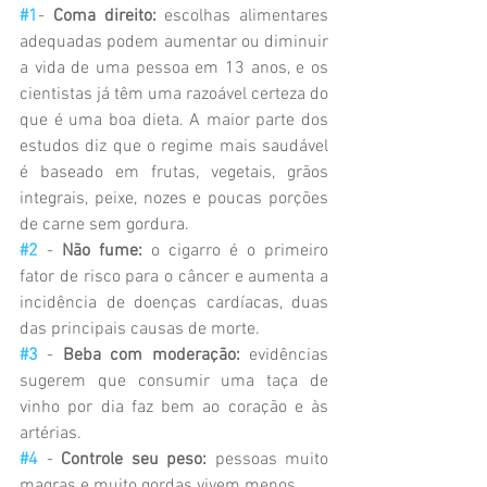
#1
- 
Coma direito:
 escolhas alimentares 
adequadas podem aumentar ou diminuir 
a vida de uma pessoa em 13 anos, e os 
cientistas já têm uma razoável certeza do 
que é uma boa dieta. A maior parte dos 
estudos diz que o regime mais saudável 
é baseado em frutas, vegetais, grãos 
integrais, peixe, nozes e poucas porções 
de carne sem gordura.
#2
 - 
Não fume:
 o cigarro é o primeiro 
fator de risco para o câncer e aumenta a 
incidência de doenças cardíacas, duas 
das principais causas de morte.
#3
 - 
Beba com moderação:
 evidências 
sugerem que consumir uma taça de 
vinho por dia faz bem ao coração e às 
artérias. 
#4
 - 
Controle seu peso:
 pessoas muito 
magras e muito gordas vivem menos.