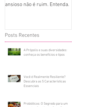
ansioso não é ruim. Entenda.
homeopatia e p
serve? Mitos e
Posts Recentes
A Própolis e suas diversidades:
conheça os benefícios e tipos
Você é Realmente Resiliente?
Descubra as 5 Características
Essenciais
Probióticos: O Segredo para um