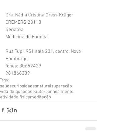
Dra. Nádia Cristina Gress Krüger
CREMERS 20110
Geriatria
Medicina de Família
Rua Tupi, 951 sala 201, centro, Novo 
Hamburgo
fones: 30652429
981868339
Tags:
saúde
curiosidades
natural
superação
vida de qualidade
auto-conhecimento
atividade física
meditação