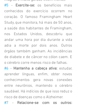
#5
 - 
Exercite-se:
 os benefícios mais 
conhecidos do exercício ocorrem no 
coração. O famoso Framingham Heart 
Study, que monitora, há mais de 50 anos, 
a saúde dos habitantes de Framingham, 
nos Estados Unidos, descobriu que 
andar uma hora por dia durante a vida 
adia a morte por dois anos. Outros 
órgãos também ganham. As incidências 
de diabete e de câncer no cólon caem. E 
o cérebro corre menos risco de falhas.
#6
 - 
Mantenha a cabeça ativa:
 estudar, 
aprender línguas, enfim, obter novos 
conhecimentos gera novas conexões 
entre neurônios, mantendo o cérebro 
saudável. Há indícios de que isso reduz o 
risco de doenças como o Alzheimer.
#7
 - 
Relacione-se com os outros: 