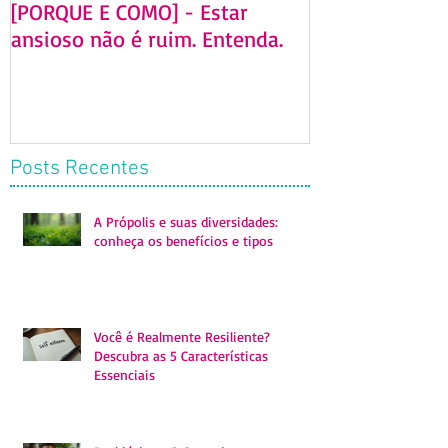
[PORQUE E COMO] - Estar
[GUIA DEFINITI
ansioso não é ruim. Entenda.
homeopatia e 
serve? Mitos 
Posts Recentes
A Própolis e suas diversidades:
conheça os benefícios e tipos
Você é Realmente Resiliente?
Descubra as 5 Características
Essenciais