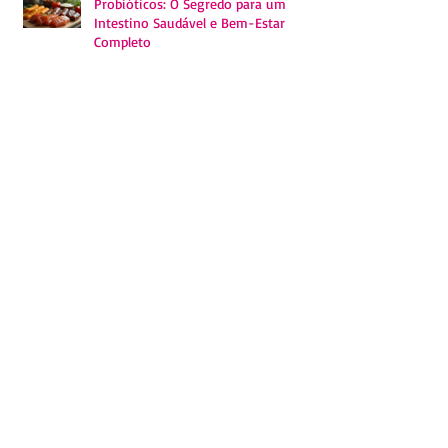
Probióticos: O Segredo para um
Intestino Saudável e Bem-Estar
Completo
Benefícios do Magnésio: O Segredo
para Saúde Completa
Tudo o que você precisa saber sobre
a creatina: ciência e benefícios para o
seu corpo
Homeoprofilaxia: Você sabe o que é?