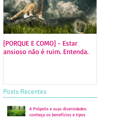
Posts em Destaque
[PORQUE E COMO] - Estar
[GUIA DEFINITI
ansioso não é ruim. Entenda.
homeopatia e 
serve? Mitos 
Posts Recentes