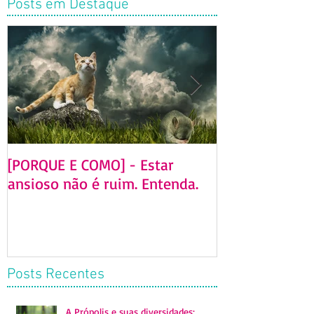
Posts em Destaque
[PORQUE E COMO] - Estar
[GUIA DEFINITI
ansioso não é ruim. Entenda.
homeopatia e 
serve? Mitos 