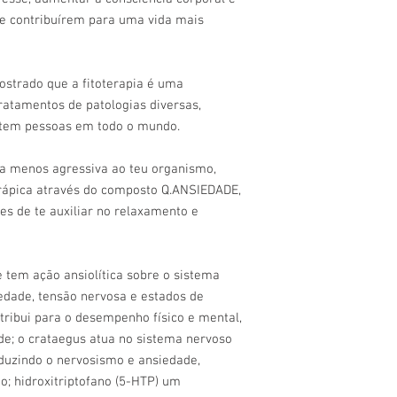
e contribuírem para uma vida mais
strado que a fitoterapia é uma
tratamentos de patologias diversas,
etem pessoas em todo o mundo.
a menos agressiva ao teu organismo,
rápica através do composto Q.ANSIEDADE,
s de te auxiliar no relaxamento e
e tem
ação ansiolítica sobre o sistema
iedade, tensão nervosa e estados de
ribui para o desempenho físico e mental,
de; o
crataegus
atua no sistema nervoso
eduzindo o nervosismo e ansiedade,
; hidroxitriptofano (5-HTP)
um