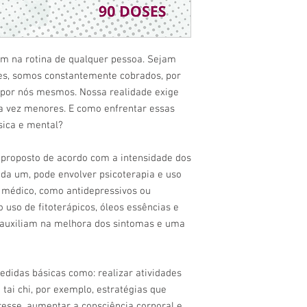
Ativos nesta fórmula: 
hidroxitriptofano.
*ESTE SUPLEMENTO 
INDIVIDUALIZADA, C
em na rotina de qualquer pessoa. Sejam
PROFISSIONAL HABILI
res, somos constantemente cobrados, por
 por nós mesmos. Nossa realidade exige
a vez menores. E como enfrentar essas
sica e mental?
proposto de acordo com a intensidade dos
da um, pode envolver psicoterapia e uso
 médico, como antidepressivos ou
o uso de fitoterápicos, óleos essências e
e auxiliam na melhora dos sintomas e uma
idas básicas como: realizar atividades
 tai chi, por exemplo, estratégias que
resse, aumentar a consciência corporal e