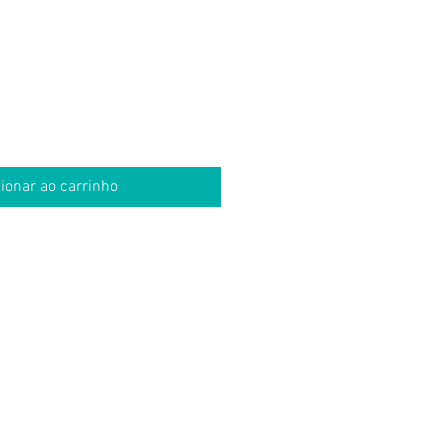
ço
ionar ao carrinho