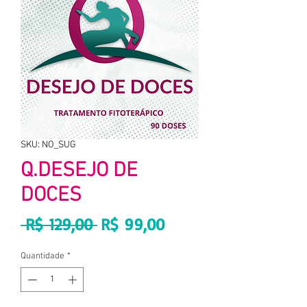
SKU: NO_SUG
Q.DESEJO DE
DOCES
Preço
Preço
 R$ 129,00 
R$ 99,00
normal
promocional
Quantidade
*