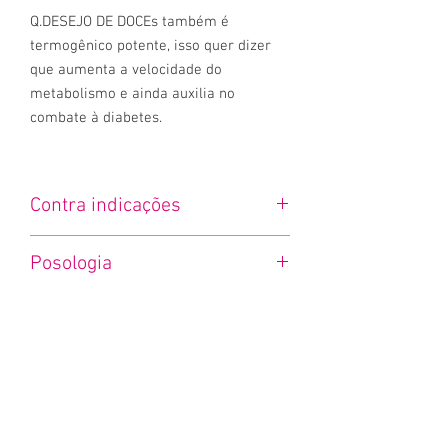
Q.DESEJO DE DOCEs também é
termogênico potente, isso quer dizer
que aumenta a velocidade do
metabolismo e ainda auxilia no
combate à diabetes.
Contra indicações
Pessoas com alergia a quaisquer um dos
Posologia
componentes da fórmula. Não é indicado
para Gestantes e Lactantes, assim como
Tomar 1 dose as 10hs e as 16hs, via oral.
crianças menores de 12 anos.
Ativos nesta fórmula: Garcinia cambogia;
*Produto manipulado sob encomenda.
gymnema silvestre; hidroxitriptofano;
Picolinato de cromo.
*ESTE SUPLEMENTO É MANIPULADO DE
FORMA INDIVIDUALIZADA, CONFORME
APROVEITE!
INDICAÇÃO DE PROFISSIONAL HABILITADO.