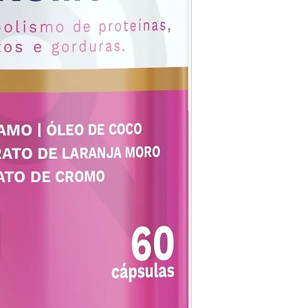
e siris). Pode conter pei
NÃO CONTÉM GLÚTEN