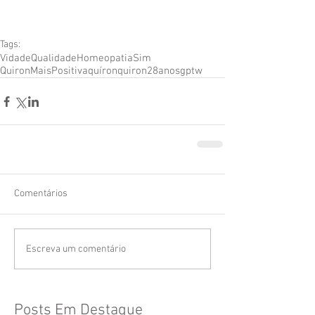
Tags:
VidadeQualidade
HomeopatiaSim
QuironMaisPositiva
quíron
quiron28anos
gptw
Comentários
Escreva um comentário
Posts Em Destaque