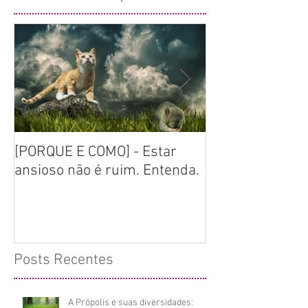
[PORQUE E COMO] - Estar
[GUIA DEFINITIV
ansioso não é ruim. Entenda.
homeopatia e p
serve? Mitos e
Posts Recentes
A Própolis e suas diversidades: