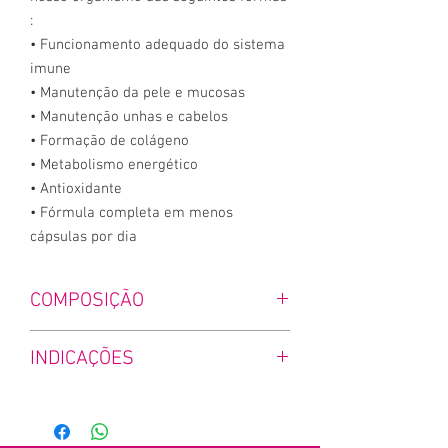
:
• Funcionamento adequado do sistema
imune
• Manutenção da pele e mucosas
• Manutenção unhas e cabelos
• Formação de colágeno
• Metabolismo energético
• Antioxidante
• Fórmula completa em menos
cápsulas por dia
COMPOSIÇÃO
Composição: Ácido ascórbico (vitamina C)
INDICAÇÕES
(45 mg); ácido nicotínico (niacina) (16 mg de
NE); fumarato ferroso (14 mg); acetato de
Indicações: Produto indicado para adultos
DL-alfa-tocoferol (vitamina E) (10 mg); óxido
acima de 19 anos.
de zinco (7 mg); pantotenato de cálcio (ácido
pantotênico) (5 mg); cloridrato de piridoxina